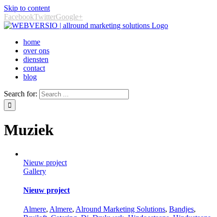
Skip to content
Facebook
Twitter
Google+
home
over ons
diensten
contact
blog
Search for:
Muziek
Nieuw project
Gallery
Nieuw project
‎Almere
,
Almere
,
Alround Marketing Solutions
,
Bandjes
,