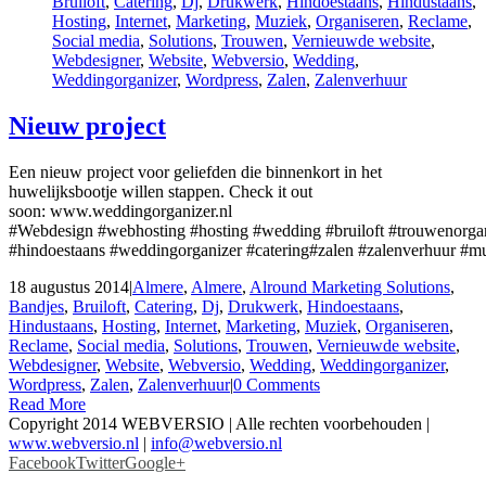
Bruiloft
,
Catering
,
Dj
,
Drukwerk
,
Hindoestaans
,
Hindustaans
,
Hosting
,
Internet
,
Marketing
,
Muziek
,
Organiseren
,
Reclame
,
Social media
,
Solutions
,
Trouwen
,
Vernieuwde website
,
Webdesigner
,
Website
,
Webversio
,
Wedding
,
Weddingorganizer
,
Wordpress
,
Zalen
,
Zalenverhuur
Nieuw project
Een nieuw project voor geliefden die binnenkort in het
huwelijksbootje willen stappen. Check it out
soon: www.weddingorganizer.nl
‪#‎Webdesign‬ ‪#‎webhosting‬ ‪#‎hosting‬ ‪#‎wedding‬ ‪#‎bruiloft‬ ‪#‎trouwen‬orga
#‎hindoestaans‬ ‪#‎weddingorganizer‬ ‪#‎catering‬‪#‎zalen‬ ‪#‎zalenverhuur‬ ‪#‎muzi
18 augustus 2014
|
‎Almere
,
Almere
,
Alround Marketing Solutions
,
Bandjes
,
Bruiloft
,
Catering
,
Dj
,
Drukwerk
,
Hindoestaans
,
Hindustaans
,
Hosting
,
Internet
,
Marketing
,
Muziek
,
Organiseren
,
Reclame
,
Social media
,
Solutions
,
Trouwen
,
Vernieuwde website
,
Webdesigner
,
Website
,
Webversio
,
Wedding
,
Weddingorganizer
,
Wordpress
,
Zalen
,
Zalenverhuur
|
0 Comments
Read More
Copyright 2014 WEBVERSIO | Alle rechten voorbehouden |
www.webversio.nl
|
info@webversio.nl
Facebook
Twitter
Google+