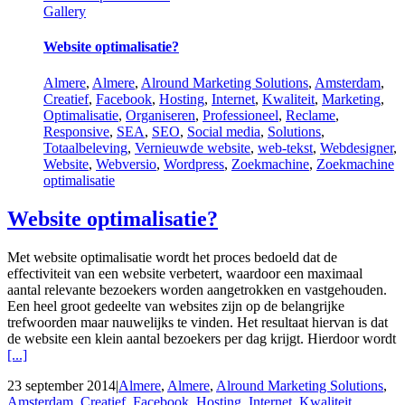
Gallery
Website optimalisatie?
‎Almere
,
Almere
,
Alround Marketing Solutions
,
Amsterdam
,
Creatief
,
Facebook
,
Hosting
,
Internet
,
Kwaliteit
,
Marketing
,
Optimalisatie
,
Organiseren
,
Professioneel
,
Reclame
,
Responsive
,
SEA
,
SEO
,
Social media
,
Solutions
,
Totaalbeleving
,
Vernieuwde website
,
web-tekst
,
Webdesigner
,
Website
,
Webversio
,
Wordpress
,
Zoekmachine
,
Zoekmachine
optimalisatie
Website optimalisatie?
Met website optimalisatie wordt het proces bedoeld dat de
effectiviteit van een website verbetert, waardoor een maximaal
aantal relevante bezoekers worden aangetrokken en vastgehouden.
Een heel groot gedeelte van websites zijn op de belangrijke
trefwoorden maar nauwelijks te vinden. Het resultaat hiervan is dat
de website een klein aantal bezoekers per dag krijgt. Hierdoor wordt
[...]
23 september 2014
|
‎Almere
,
Almere
,
Alround Marketing Solutions
,
Amsterdam
,
Creatief
,
Facebook
,
Hosting
,
Internet
,
Kwaliteit
,