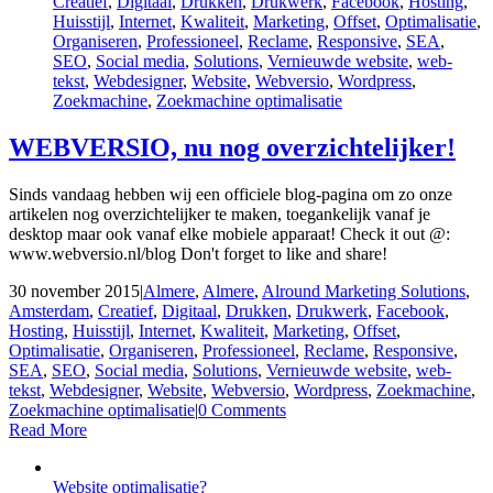
Creatief
,
Digitaal
,
Drukken
,
Drukwerk
,
Facebook
,
Hosting
,
Huisstijl
,
Internet
,
Kwaliteit
,
Marketing
,
Offset
,
Optimalisatie
,
Organiseren
,
Professioneel
,
Reclame
,
Responsive
,
SEA
,
SEO
,
Social media
,
Solutions
,
Vernieuwde website
,
web-
tekst
,
Webdesigner
,
Website
,
Webversio
,
Wordpress
,
Zoekmachine
,
Zoekmachine optimalisatie
WEBVERSIO, nu nog overzichtelijker!
Sinds vandaag hebben wij een officiele blog-pagina om zo onze
artikelen nog overzichtelijker te maken, toegankelijk vanaf je
desktop maar ook vanaf elke mobiele apparaat! Check it out @:
www.webversio.nl/blog Don't forget to like and share!
30 november 2015
|
‎Almere
,
Almere
,
Alround Marketing Solutions
,
Amsterdam
,
Creatief
,
Digitaal
,
Drukken
,
Drukwerk
,
Facebook
,
Hosting
,
Huisstijl
,
Internet
,
Kwaliteit
,
Marketing
,
Offset
,
Optimalisatie
,
Organiseren
,
Professioneel
,
Reclame
,
Responsive
,
SEA
,
SEO
,
Social media
,
Solutions
,
Vernieuwde website
,
web-
tekst
,
Webdesigner
,
Website
,
Webversio
,
Wordpress
,
Zoekmachine
,
Zoekmachine optimalisatie
|
0 Comments
Read More
Website optimalisatie?