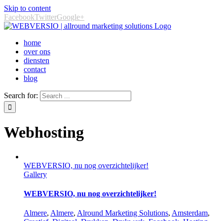
Skip to content
Facebook
Twitter
Google+
home
over ons
diensten
contact
blog
Search for:
Webhosting
WEBVERSIO, nu nog overzichtelijker!
Gallery
WEBVERSIO, nu nog overzichtelijker!
‎Almere
,
Almere
,
Alround Marketing Solutions
,
Amsterdam
,