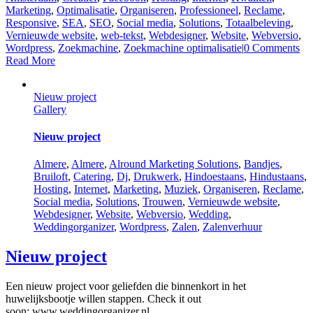
Marketing
,
Optimalisatie
,
Organiseren
,
Professioneel
,
Reclame
,
Responsive
,
SEA
,
SEO
,
Social media
,
Solutions
,
Totaalbeleving
,
Vernieuwde website
,
web-tekst
,
Webdesigner
,
Website
,
Webversio
,
Wordpress
,
Zoekmachine
,
Zoekmachine optimalisatie
|
0 Comments
Read More
Nieuw project
Gallery
Nieuw project
‎Almere
,
Almere
,
Alround Marketing Solutions
,
Bandjes
,
Bruiloft
,
Catering
,
Dj
,
Drukwerk
,
Hindoestaans
,
Hindustaans
,
Hosting
,
Internet
,
Marketing
,
Muziek
,
Organiseren
,
Reclame
,
Social media
,
Solutions
,
Trouwen
,
Vernieuwde website
,
Webdesigner
,
Website
,
Webversio
,
Wedding
,
Weddingorganizer
,
Wordpress
,
Zalen
,
Zalenverhuur
Nieuw project
Een nieuw project voor geliefden die binnenkort in het
huwelijksbootje willen stappen. Check it out
soon: www.weddingorganizer.nl