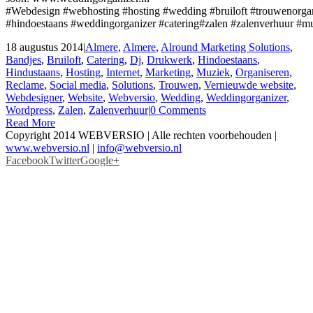
‪#‎Webdesign‬ ‪#‎webhosting‬ ‪#‎hosting‬ ‪#‎wedding‬ ‪#‎bruiloft‬ ‪#‎trouwen‬orga
#‎hindoestaans‬ ‪#‎weddingorganizer‬ ‪#‎catering‬‪#‎zalen‬ ‪#‎zalenverhuur‬ ‪#‎muzi
18 augustus 2014
|
‎Almere
,
Almere
,
Alround Marketing Solutions
,
Bandjes
,
Bruiloft
,
Catering
,
Dj
,
Drukwerk
,
Hindoestaans
,
Hindustaans
,
Hosting
,
Internet
,
Marketing
,
Muziek
,
Organiseren
,
Reclame
,
Social media
,
Solutions
,
Trouwen
,
Vernieuwde website
,
Webdesigner
,
Website
,
Webversio
,
Wedding
,
Weddingorganizer
,
Wordpress
,
Zalen
,
Zalenverhuur
|
0 Comments
Read More
Copyright 2014 WEBVERSIO | Alle rechten voorbehouden |
www.webversio.nl
|
info@webversio.nl
Facebook
Twitter
Google+